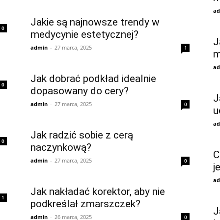
ad
Jakie są najnowsze trendy w
0
medycynie estetycznej?
J
admin
-
27 marca, 2025
1
m
ad
Jak dobrać podkład idealnie
0
dopasowany do cery?
J
admin
-
27 marca, 2025
0
u
ad
Jak radzić sobie z cerą
0
naczynkową?
C
admin
-
27 marca, 2025
0
j
ad
Jak nakładać korektor, aby nie
1
podkreślał zmarszczek?
J
admin
-
26 marca, 2025
0