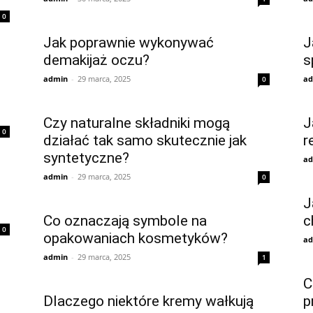
0
Jak poprawnie wykonywać
J
demakijaż oczu?
s
admin
-
29 marca, 2025
ad
0
Czy naturalne składniki mogą
J
0
działać tak samo skutecznie jak
r
syntetyczne?
ad
admin
-
29 marca, 2025
0
J
Co oznaczają symbole na
c
0
opakowaniach kosmetyków?
ad
admin
-
29 marca, 2025
1
C
Dlaczego niektóre kremy wałkują
p