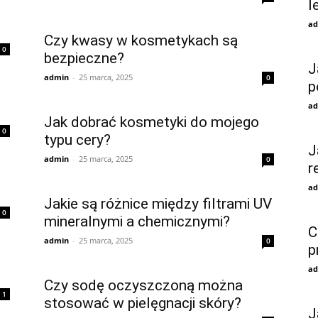
l
ad
Czy kwasy w kosmetykach są
0
bezpieczne?
J
admin
-
25 marca, 2025
0
p
ad
Jak dobrać kosmetyki do mojego
0
typu cery?
J
admin
-
25 marca, 2025
0
r
ad
Jakie są różnice między filtrami UV
0
mineralnymi a chemicznymi?
C
admin
-
25 marca, 2025
0
p
ad
Czy sodę oczyszczoną można
1
stosować w pielęgnacji skóry?
J