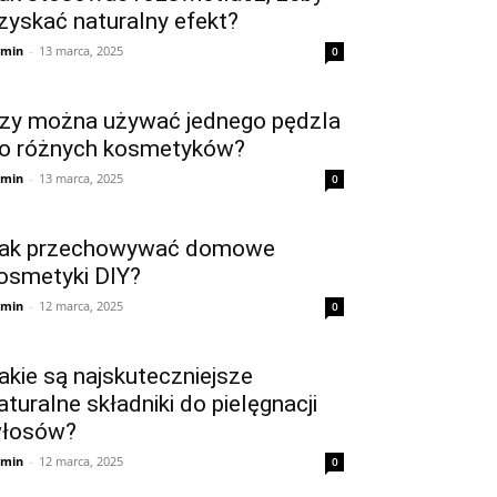
zyskać naturalny efekt?
min
-
13 marca, 2025
0
zy można używać jednego pędzla
o różnych kosmetyków?
min
-
13 marca, 2025
0
ak przechowywać domowe
osmetyki DIY?
min
-
12 marca, 2025
0
akie są najskuteczniejsze
aturalne składniki do pielęgnacji
łosów?
min
-
12 marca, 2025
0