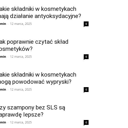
akie składniki w kosmetykach
ają działanie antyoksydacyjne?
min
-
12 marca, 2025
0
ak poprawnie czytać skład
osmetyków?
min
-
12 marca, 2025
0
akie składniki w kosmetykach
ogą powodować wypryski?
min
-
12 marca, 2025
0
zy szampony bez SLS są
aprawdę lepsze?
min
-
12 marca, 2025
0