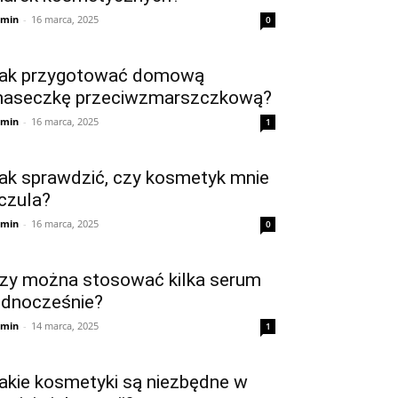
min
-
16 marca, 2025
0
ak przygotować domową
aseczkę przeciwzmarszczkową?
min
-
16 marca, 2025
1
ak sprawdzić, czy kosmetyk mnie
czula?
min
-
16 marca, 2025
0
zy można stosować kilka serum
ednocześnie?
min
-
14 marca, 2025
1
akie kosmetyki są niezbędne w