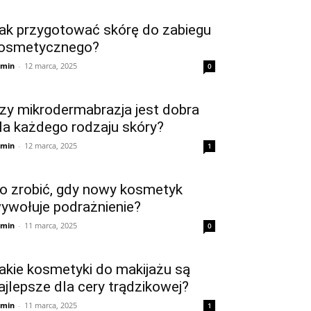
ak przygotować skórę do zabiegu
osmetycznego?
min
-
12 marca, 2025
0
zy mikrodermabrazja jest dobra
la każdego rodzaju skóry?
min
-
12 marca, 2025
1
o zrobić, gdy nowy kosmetyk
ywołuje podrażnienie?
min
-
11 marca, 2025
0
akie kosmetyki do makijażu są
ajlepsze dla cery trądzikowej?
min
-
11 marca, 2025
1