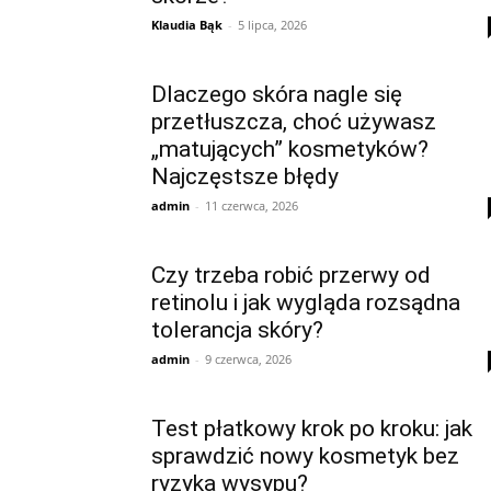
Klaudia Bąk
-
5 lipca, 2026
Dlaczego skóra nagle się
przetłuszcza, choć używasz
„matujących” kosmetyków?
Najczęstsze błędy
admin
-
11 czerwca, 2026
Czy trzeba robić przerwy od
retinolu i jak wygląda rozsądna
tolerancja skóry?
admin
-
9 czerwca, 2026
Test płatkowy krok po kroku: jak
sprawdzić nowy kosmetyk bez
ryzyka wysypu?