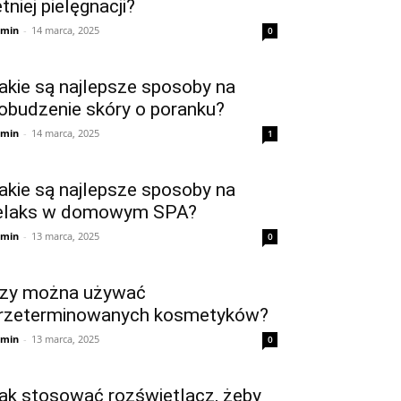
etniej pielęgnacji?
min
-
14 marca, 2025
0
akie są najlepsze sposoby na
obudzenie skóry o poranku?
min
-
14 marca, 2025
1
akie są najlepsze sposoby na
elaks w domowym SPA?
min
-
13 marca, 2025
0
zy można używać
rzeterminowanych kosmetyków?
min
-
13 marca, 2025
0
ak stosować rozświetlacz, żeby