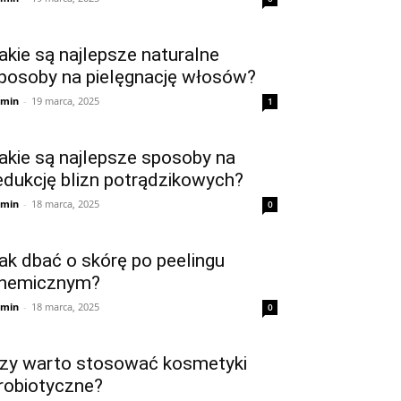
akie są najlepsze naturalne
posoby na pielęgnację włosów?
min
-
19 marca, 2025
1
akie są najlepsze sposoby na
edukcję blizn potrądzikowych?
min
-
18 marca, 2025
0
ak dbać o skórę po peelingu
hemicznym?
min
-
18 marca, 2025
0
zy warto stosować kosmetyki
robiotyczne?