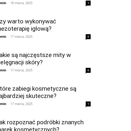
min
-
18 marca, 2025
1
zy warto wykonywać
ezoterapię igłową?
min
-
17 marca, 2025
0
akie są najczęstsze mity w
ielęgnacji skóry?
min
-
17 marca, 2025
0
tóre zabiegi kosmetyczne są
ajbardziej skuteczne?
min
-
17 marca, 2025
1
ak rozpoznać podróbki znanych
arek kosmetycznych?