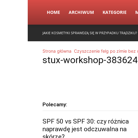
HOME
ARCHIWUM
KATEGORIE
JAKIE KOSMETYKI SPRAWDZĄ SIĘ W PRZYPADKU TRĄDZIKU?
Strona główna
Czyszczenie felg po zimie bez
stux-workshop-38362
Polecamy:
SPF 50 vs SPF 30: czy różnica
naprawdę jest odczuwalna na
skórze?