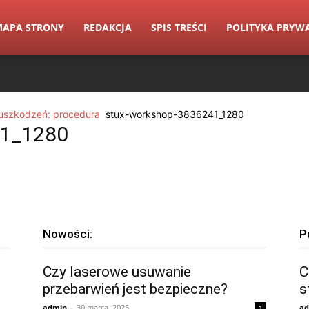
MAPA STRONY
REDAKCJA
SPIS TREŚCI
POLITYKA PRYW
 uszkodzeń: procedura
stux-workshop-3836241_1280
41_1280
Nowości:
P
Czy laserowe usuwanie
C
przebarwień jest bezpieczne?
s
admin
-
30 marca, 2025
ad
1