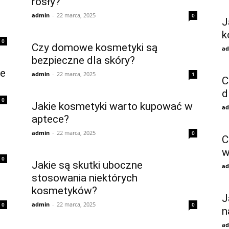
rosły?
admin
-
22 marca, 2025
0
J
k
0
Czy domowe kosmetyki są
ad
bezpieczne dla skóry?
ze
admin
-
22 marca, 2025
1
C
d
0
Jakie kosmetyki warto kupować w
ad
aptece?
admin
-
22 marca, 2025
0
C
w
0
Jakie są skutki uboczne
ad
stosowania niektórych
kosmetyków?
J
admin
-
22 marca, 2025
0
0
n
ad