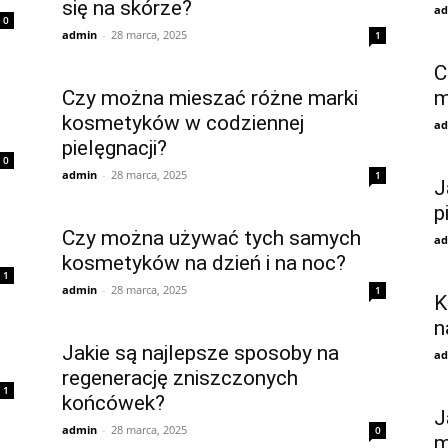
się na skórze?
ad
0
admin
-
28 marca, 2025
1
C
Czy można mieszać różne marki
m
kosmetyków w codziennej
ad
pielęgnacji?
0
admin
-
28 marca, 2025
1
J
p
Czy można używać tych samych
ad
kosmetyków na dzień i na noc?
1
admin
-
28 marca, 2025
1
K
n
Jakie są najlepsze sposoby na
ad
regenerację zniszczonych
1
końcówek?
J
admin
-
28 marca, 2025
0
m