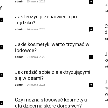
admin
-
25 marca, 2025
0
u
y
ad
Jak leczyć przebarwienia po
0
trądziku?
C
admin
-
24 marca, 2025
0
d
ad
Jakie kosmetyki warto trzymać w
0
lodówce?
J
admin
-
24 marca, 2025
1
k
ad
Jak radzić sobie z elektryzującymi
0
się włosami?
J
admin
-
24 marca, 2025
0
n
w
Czy można stosować kosmetyki
ad
0
dla dzieci na skórę dorosłych?