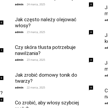
admin
-
24 marca, 2025
0
J
m
Jak często należy olejować
ad
0
włosy?
admin
-
23 marca, 2025
0
J
k
Czy skóra tłusta potrzebuje
ad
1
nawilżania?
admin
-
23 marca, 2025
0
J
m
Jak zrobić domowy tonik do
ad
0
twarzy?
admin
-
22 marca, 2025
0
C
a?
n
0
Co zrobić, aby włosy szybciej
ad