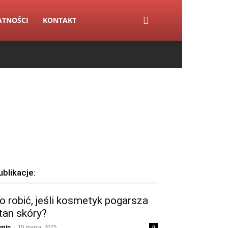
ATNOŚCI
KONTAKT
ublikacje:
o robić, jeśli kosmetyk pogarsza
tan skóry?
min
-
19 marca, 2025
0